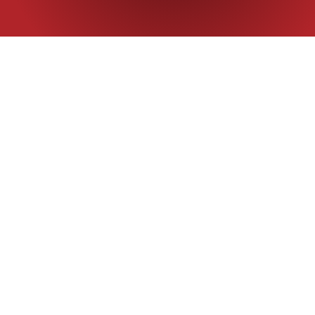
Bột mỳ thông dụng được xay nghiền từ lúa mỳ có hàm l
protein thích hợp cho bánh mỳ Việt Nam, mỳ ăn liền, bá
Thu. Hạ Long được sử dụng rộng rãi trong thị trường b
Việt Nam nhờ chất lượng ổn định và giá cả phù hợp.
Packaging
bao PP 25 kg/bao
Application
Bánh mỳ Việt Nam