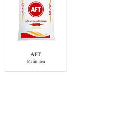
AFT
Mì ăn liền