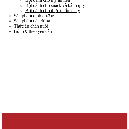
Bột dành cho mỳ ăn liền
Bột dành cho snack và bánh quy
Bột dành cho thực phẩm chay
Sản phẩm dinh dưỡng
Sản phẩm tiêu dùng
Thức ăn chăn nuôi
Bột SX theo yêu cầu