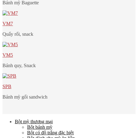
Bánh mỳ Baguette
VM7
Quẩy rối, snack
VM5
Bánh quy, Snack
SPB
Bánh mỳ gối sandwich
Bột mỳ thương mại
Bột bánh mỳ
Bột có độ trắng đặc biệt