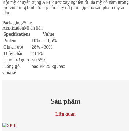
Bột mỳ chuyên dụng AFT đươc xay nghiền từ lúa mỳ có hàm lượng
protein trung bình. Sản phẩm này rất phù hợp cho sản phẩm mỳ ăn
liền.
Packaging
25 kg
Application
Mì ăn liền
Specifications
Value
Protein
10% – 11,5%
Gluten ướt
28% - 30%
Thủy phần
≤14%
Hàm lượng tro
≤0,55%
Đóng gói
bao PP 25 kg /bao
Chia sẻ
Sản phẩm
Liên quan