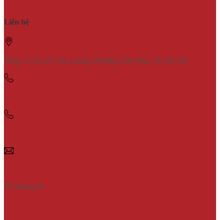
Liên hệ
Tầng 17, 63 Lê Văn Lương, Phường Yên Hòa, TP. Hà Nội
Tel: (84 24) 3857 3151
Fax: (84 24) 857 3042
info@vimaflour.com.vn
Về chúng tôi
Giới thiệu
Sản phẩm
Công thức làm bánh