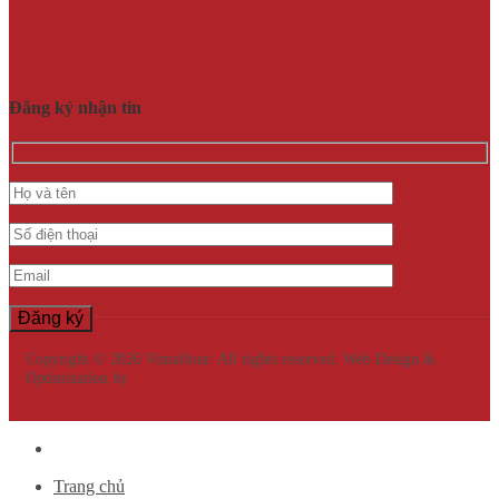
Tin tức
Sự kiện
Tuyển dụng
Liên hệ
Đăng ký nhận tin
Copyright © 2026 Vimaflour. All rights reserved. Web Design &
Optimization by
WSU.vn
Trang chủ