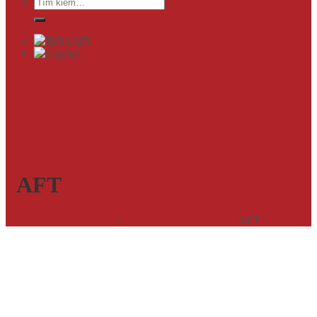
Tìm
kiếm:
AFT
Trang chủ
|
Sản phẩm
|
Bột dành cho mỳ ăn liền
|
AFT