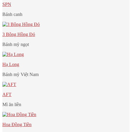
SPN
Bánh canh
3 Bông Hồng Đỏ
Bánh mỳ ngọt
Hạ Long
Bánh mỳ Việt Nam
AFT
Mì ăn liền
Hoa Đồng Tiền