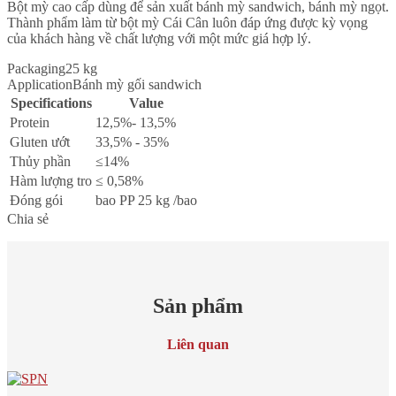
Bột mỳ cao cấp dùng để sản xuất bánh mỳ sandwich, bánh mỳ ngọt.
Thành phẩm làm từ bột mỳ Cái Cân luôn đáp ứng được kỳ vọng
của khách hàng về chất lượng với một mức giá hợp lý.
Packaging
25 kg
Application
Bánh mỳ gối sandwich
Specifications
Value
Protein
12,5%- 13,5%
Gluten ướt
33,5% - 35%
Thủy phần
≤14%
Hàm lượng tro
≤ 0,58%
Đóng gói
bao PP 25 kg /bao
Chia sẻ
Sản phẩm
Liên quan