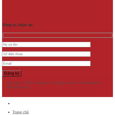
Tin tức
Sự kiện
Tuyển dụng
Liên hệ
Đăng ký nhận tin
Copyright © 2026 Vimaflour. All rights reserved. Web Design &
Optimization by
WSU.vn
Trang chủ