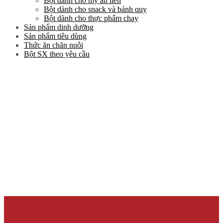
Bột dành cho mỳ ăn liền
Bột dành cho snack và bánh quy
Bột dành cho thực phẩm chay
Sản phẩm dinh dưỡng
Sản phẩm tiêu dùng
Thức ăn chăn nuôi
Bột SX theo yêu cầu