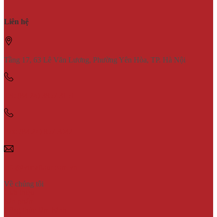
Liên hệ
Tầng 17, 63 Lê Văn Lương, Phường Yên Hòa, TP. Hà Nội
Tel: (84 24) 3857 3151
Fax: (84 24) 857 3042
info@vimaflour.com.vn
Về chúng tôi
Giới thiệu
Sản phẩm
Công thức làm bánh