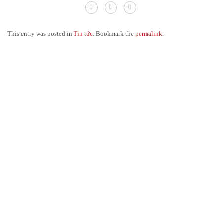
This entry was posted in
Tin tức
. Bookmark the
permalink
.
Công thức làm bánh
Bánh Trung Thu hiện đại
Bánh mỳ Sandwich