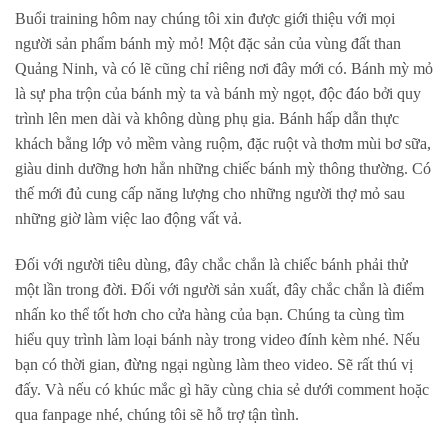
Buổi training hôm nay chúng tôi xin được giới thiệu với mọi
người sản phẩm bánh mỳ mỏ! Một đặc sản của vùng đất than
Quảng Ninh, và có lẽ cũng chỉ riêng nơi đây mới có. Bánh mỳ mỏ
là sự pha trộn của bánh mỳ ta và bánh mỳ ngọt, độc đáo bởi quy
trình lên men dài và không dùng phụ gia. Bánh hấp dẫn thực
khách bằng lớp vỏ mềm vàng ruộm, đặc ruột và thơm mùi bơ sữa,
giàu dinh dưỡng hơn hẳn những chiếc bánh mỳ thông thường. Có
thế mới đủ cung cấp năng lượng cho những người thợ mỏ sau
những giờ làm việc lao động vất vả.
Đối với người tiêu dùng, đây chắc chắn là chiếc bánh phải thử
một lần trong đời. Đối với người sản xuất, đây chắc chắn là điểm
nhấn ko thể tốt hơn cho cửa hàng của bạn. Chúng ta cùng tìm
hiểu quy trình làm loại bánh này trong video đính kèm nhé. Nếu
bạn có thời gian, đừng ngại ngùng làm theo video. Sẽ rất thú vị
đấy. Và nếu có khúc mắc gì hãy cùng chia sẻ dưới comment hoặc
qua fanpage nhé, chúng tôi sẽ hỗ trợ tận tình.