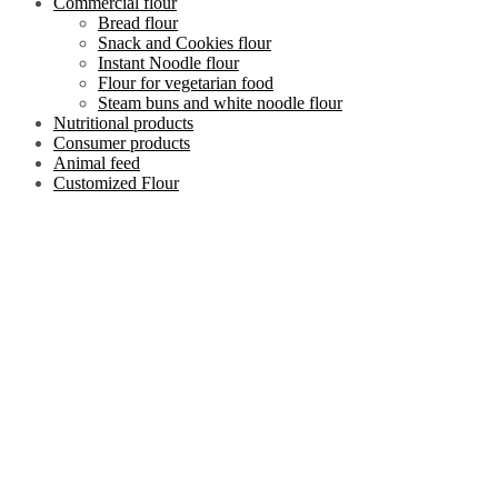
Commercial flour
Bread flour
Snack and Cookies flour
Instant Noodle flour
Flour for vegetarian food
Steam buns and white noodle flour
Nutritional products
Consumer products
Animal feed
Customized Flour