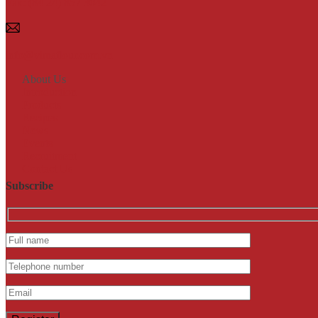
Fax: (84 24) 857 3042
info@vimaflour.com.vn
About Us
Introduction
Products
Recipes
News
Events
Recruitment
Contact Us
Subscribe