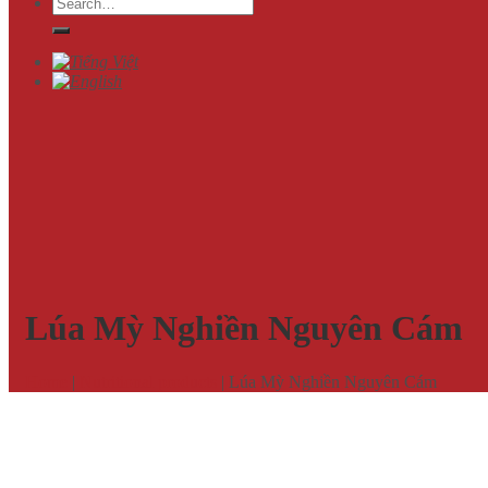
Search
for:
Lúa Mỳ Nghiền Nguyên Cám
Home
|
Nutritional products
|
Lúa Mỳ Nghiền Nguyên Cám