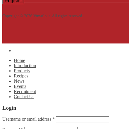
Copyright © 2026 Vimaflour. All rights reserved.
Home
Introduction
Products
Recipes
News
Events
Recruitment
Contact Us
Login
Username or email address
*