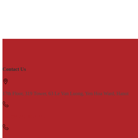
Contact Us
17th Floor, 319 Tower, 63 Le Van Luong, Yen Hoa Ward, Hanoi
Tel: (84 24) 3857 3151