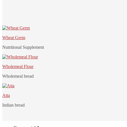
Wheat Germ
Nutritional Supplement
Wholemeal Flour
Wholemeal bread
Atta
Indian bread